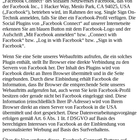
„Facebook Connect“ des sozialen Netzwerkes Facebook, das von
der Facebook Inc., 1 Hacker Way, Menlo Park, CA 94025, USA
(„Facebook“), betrieben wird, im Rahmen der sog. Single Sign On-
Technik anmelden, falls Sie über ein Facebook-Profil verfügen. Die
Social Plugins von „Facebook Connect“ auf unserer Internetseite
erkennen Sie am blauen Button mit dem Facebook-Logo und der
Aufschrift „Mit Facebook anmelden“ bzw. „Connect with
Facebook“ bzw. „Log in with Facebook“ bzw. „Sign in with
Facebook“.
Wenn Sie eine Seite unseres Webauftritts aufrufen, die ein solches
Plugin enthält, stellt Ihr Browser eine direkte Verbindung zu den
Servern von Facebook her. Der Inhalt des Plugins wird von
Facebook direkt an Ihren Browser übermittelt und in die Seite
eingebunden. Durch diese Einbindung erhält Facebook die
Information, dass Ihr Browser die entsprechende Seite unseres
Webauftritts aufgerufen hat, auch wenn Sie kein Facebook-Profil
besitzen oder gerade nicht bei Facebook eingeloggt sind. Diese
Information (einschließlich Ihrer IP-Adresse) wird von Ihrem
Browser direkt an einen Server von Facebook in die USA
übermittelt und dort gespeichert. Diese Datenverarbeitungsvorgänge
erfolgen gemäß Art. 6 Abs. 1 lit. f DSGVO auf Basis des
berechtigten Interesses von Facebook an der Einblendung von
personalisierter Werbung auf Basis des Surfverhaltens.