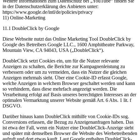
Weitere Informationen zum Datenschutz bei „YouTube“ finden Sie
in der Datenschutzerklärung des Anbieters unter:
https://www.google.de/intl/de/policies/privacy
11) Online-Marketing
11.1 DoubleClick by Google
Diese Webseite nutzt das Online Marketing Tool DoubleClick by
Google des Betreibers Google LLC., 1600 Amphitheatre Parkway,
Mountain View, CA 94043, USA („DoubleClick“).
DoubleClick setzt Cookies ein, um für die Nutzer relevante
Anzeigen zu schalten, die Berichte zur Kampagnenleistung zu
verbessern oder um zu vermeiden, dass ein Nutzer die gleichen
Anzeigen mehrmals sieht. Über eine Cookie-ID erfasst Google,
welche Anzeigen in welchem Browser geschaltet werden und kann
so verhindern, dass diese mehrfach angezeigt werden. Die
Verarbeitung erfolgt auf Basis unseres berechtigten Interesses an der
optimalen Vermarktung unserer Website gemäß Art. 6 Abs. 1 lit. f
DSGVO.
Darüber hinaus kann DoubleClick mithilfe von Cookie-IDs sog.
Conversions erfassen, die Bezug zu Anzeigenanfragen haben. Das
ist etwa der Fall, wenn ein Nutzer eine DoubleClick-Anzeige sieht
und später mit demselben Browser die Website des Werbetreibenden
aufruft und dort etwas kauft. Laut Google enthalten DoubleClick-