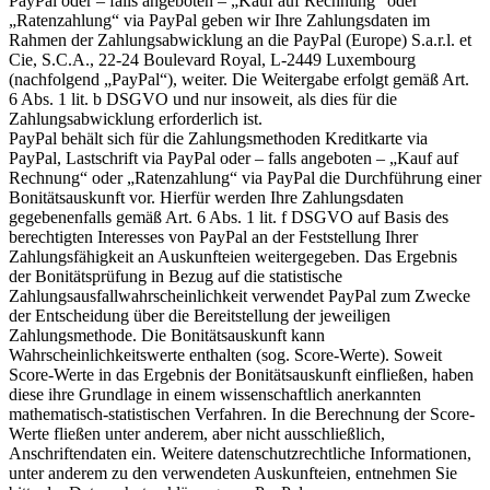
PayPal oder – falls angeboten – „Kauf auf Rechnung“ oder
„Ratenzahlung“ via PayPal geben wir Ihre Zahlungsdaten im
Rahmen der Zahlungsabwicklung an die PayPal (Europe) S.a.r.l. et
Cie, S.C.A., 22-24 Boulevard Royal, L-2449 Luxembourg
(nachfolgend „PayPal“), weiter. Die Weitergabe erfolgt gemäß Art.
6 Abs. 1 lit. b DSGVO und nur insoweit, als dies für die
Zahlungsabwicklung erforderlich ist.
PayPal behält sich für die Zahlungsmethoden Kreditkarte via
PayPal, Lastschrift via PayPal oder – falls angeboten – „Kauf auf
Rechnung“ oder „Ratenzahlung“ via PayPal die Durchführung einer
Bonitätsauskunft vor. Hierfür werden Ihre Zahlungsdaten
gegebenenfalls gemäß Art. 6 Abs. 1 lit. f DSGVO auf Basis des
berechtigten Interesses von PayPal an der Feststellung Ihrer
Zahlungsfähigkeit an Auskunfteien weitergegeben. Das Ergebnis
der Bonitätsprüfung in Bezug auf die statistische
Zahlungsausfallwahrscheinlichkeit verwendet PayPal zum Zwecke
der Entscheidung über die Bereitstellung der jeweiligen
Zahlungsmethode. Die Bonitätsauskunft kann
Wahrscheinlichkeitswerte enthalten (sog. Score-Werte). Soweit
Score-Werte in das Ergebnis der Bonitätsauskunft einfließen, haben
diese ihre Grundlage in einem wissenschaftlich anerkannten
mathematisch-statistischen Verfahren. In die Berechnung der Score-
Werte fließen unter anderem, aber nicht ausschließlich,
Anschriftendaten ein. Weitere datenschutzrechtliche Informationen,
unter anderem zu den verwendeten Auskunfteien, entnehmen Sie