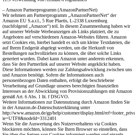
– Amazon Partnerprogramm (AmazonPartnerNet)
Wir nehmen am Partnerprogramm „AmazonPartnerNet“ der
Amazon EU S.a.r.l., 5 Rue Plaetis, L-2338 Luxemburg
(nachfolgend „Amazon“) teil. In diesem Zusammenhang haben wir
auf unserer Website Werbeanzeigen als Links platziert, die zu
Angeboten auf verschiedenen Amazon-Websites führen. Amazon
setzt Cookies ein, hierbei handelt es sich um kleine Textdateien, die
auf Ihrem Endgerät abgelegt werden, um die Herkunft von
Bestellungen nachvollziehen zu können, die über solche Links
generiert wurden. Dabei kann Amazon unter anderem erkennen,
dass Sie den Partnerlink auf unserer Website angeklickt haben.
Diese Informationen werden zur Zahlungsabwicklung zwischen uns
und Amazon benötigt. Sofern die Informationen auch
personenbezogen Daten enthalten, erfolgt die beschriebene
Verarbeitung auf Grundlage unseres berechtigten finanziellen
Interesses an der Abwicklung von Provisionszahlungen mit Amazon
gemäß Art. 6 Abs. 1 lit. f DSGVO.
Weitere Informationen zur Datennutzung durch Amazon finden Sie
in der Amazon.de-Datenschutzerklärung unter
http://www.amazon.de/gp/help/customer/display.html/ref=footer_priv
ie=UTF8&nodeId=3312401
Wenn Sie die Auswertung des Nutzerverhaltens via Cookies
blockieren möchten, können Sie Ihren Browser so einstellen, dass
Sie über das Setzen von Cookies informiert werden und einzeln