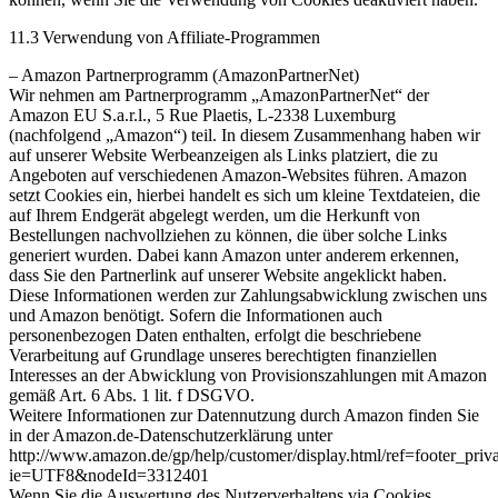
11.3 Verwendung von Affiliate-Programmen
– Amazon Partnerprogramm (AmazonPartnerNet)
Wir nehmen am Partnerprogramm „AmazonPartnerNet“ der
Amazon EU S.a.r.l., 5 Rue Plaetis, L-2338 Luxemburg
(nachfolgend „Amazon“) teil. In diesem Zusammenhang haben wir
auf unserer Website Werbeanzeigen als Links platziert, die zu
Angeboten auf verschiedenen Amazon-Websites führen. Amazon
setzt Cookies ein, hierbei handelt es sich um kleine Textdateien, die
auf Ihrem Endgerät abgelegt werden, um die Herkunft von
Bestellungen nachvollziehen zu können, die über solche Links
generiert wurden. Dabei kann Amazon unter anderem erkennen,
dass Sie den Partnerlink auf unserer Website angeklickt haben.
Diese Informationen werden zur Zahlungsabwicklung zwischen uns
und Amazon benötigt. Sofern die Informationen auch
personenbezogen Daten enthalten, erfolgt die beschriebene
Verarbeitung auf Grundlage unseres berechtigten finanziellen
Interesses an der Abwicklung von Provisionszahlungen mit Amazon
gemäß Art. 6 Abs. 1 lit. f DSGVO.
Weitere Informationen zur Datennutzung durch Amazon finden Sie
in der Amazon.de-Datenschutzerklärung unter
http://www.amazon.de/gp/help/customer/display.html/ref=footer_priv
ie=UTF8&nodeId=3312401
Wenn Sie die Auswertung des Nutzerverhaltens via Cookies