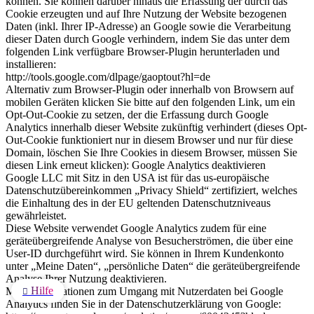
können. Sie können darüber hinaus die Erfassung der durch das
Cookie erzeugten und auf Ihre Nutzung der Website bezogenen
Daten (inkl. Ihrer IP-Adresse) an Google sowie die Verarbeitung
dieser Daten durch Google verhindern, indem Sie das unter dem
folgenden Link verfügbare Browser-Plugin herunterladen und
installieren:
http://tools.google.com/dlpage/gaoptout?hl=de
Alternativ zum Browser-Plugin oder innerhalb von Browsern auf
mobilen Geräten klicken Sie bitte auf den folgenden Link, um ein
Opt-Out-Cookie zu setzen, der die Erfassung durch Google
Analytics innerhalb dieser Website zukünftig verhindert (dieses Opt-
Out-Cookie funktioniert nur in diesem Browser und nur für diese
Domain, löschen Sie Ihre Cookies in diesem Browser, müssen Sie
diesen Link erneut klicken): Google Analytics deaktivieren
Google LLC mit Sitz in den USA ist für das us-europäische
Datenschutzübereinkommen „Privacy Shield“ zertifiziert, welches
die Einhaltung des in der EU geltenden Datenschutzniveaus
gewährleistet.
Diese Website verwendet Google Analytics zudem für eine
geräteübergreifende Analyse von Besucherströmen, die über eine
User-ID durchgeführt wird. Sie können in Ihrem Kundenkonto
unter „Meine Daten“, „persönliche Daten“ die geräteübergreifende
Analyse Ihrer Nutzung deaktivieren.
Hilfe
Mehr Informationen zum Umgang mit Nutzerdaten bei Google

Analytics finden Sie in der Datenschutzerklärung von Google: