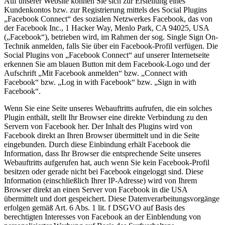
Auf unserer Website können Sie sich zur Erstellung eines
Kundenkontos bzw. zur Registrierung mittels des Social Plugins
„Facebook Connect“ des sozialen Netzwerkes Facebook, das von
der Facebook Inc., 1 Hacker Way, Menlo Park, CA 94025, USA
(„Facebook“), betrieben wird, im Rahmen der sog. Single Sign On-
Technik anmelden, falls Sie über ein Facebook-Profil verfügen. Die
Social Plugins von „Facebook Connect“ auf unserer Internetseite
erkennen Sie am blauen Button mit dem Facebook-Logo und der
Aufschrift „Mit Facebook anmelden“ bzw. „Connect with
Facebook“ bzw. „Log in with Facebook“ bzw. „Sign in with
Facebook“.
Wenn Sie eine Seite unseres Webauftritts aufrufen, die ein solches
Plugin enthält, stellt Ihr Browser eine direkte Verbindung zu den
Servern von Facebook her. Der Inhalt des Plugins wird von
Facebook direkt an Ihren Browser übermittelt und in die Seite
eingebunden. Durch diese Einbindung erhält Facebook die
Information, dass Ihr Browser die entsprechende Seite unseres
Webauftritts aufgerufen hat, auch wenn Sie kein Facebook-Profil
besitzen oder gerade nicht bei Facebook eingeloggt sind. Diese
Information (einschließlich Ihrer IP-Adresse) wird von Ihrem
Browser direkt an einen Server von Facebook in die USA
übermittelt und dort gespeichert. Diese Datenverarbeitungsvorgänge
erfolgen gemäß Art. 6 Abs. 1 lit. f DSGVO auf Basis des
berechtigten Interesses von Facebook an der Einblendung von