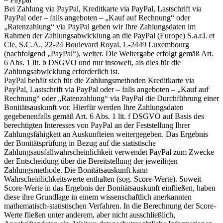
Bei Zahlung via PayPal, Kreditkarte via PayPal, Lastschrift via
PayPal oder – falls angeboten – „Kauf auf Rechnung“ oder
„Ratenzahlung“ via PayPal geben wir Ihre Zahlungsdaten im
Rahmen der Zahlungsabwicklung an die PayPal (Europe) S.a.r.l. et
Cie, S.C.A., 22-24 Boulevard Royal, L-2449 Luxembourg
(nachfolgend „PayPal“), weiter. Die Weitergabe erfolgt gemäß Art.
6 Abs. 1 lit. b DSGVO und nur insoweit, als dies für die
Zahlungsabwicklung erforderlich ist.
PayPal behält sich für die Zahlungsmethoden Kreditkarte via
PayPal, Lastschrift via PayPal oder – falls angeboten – „Kauf auf
Rechnung“ oder „Ratenzahlung“ via PayPal die Durchführung einer
Bonitätsauskunft vor. Hierfür werden Ihre Zahlungsdaten
gegebenenfalls gemäß Art. 6 Abs. 1 lit. f DSGVO auf Basis des
berechtigten Interesses von PayPal an der Feststellung Ihrer
Zahlungsfähigkeit an Auskunfteien weitergegeben. Das Ergebnis
der Bonitätsprüfung in Bezug auf die statistische
Zahlungsausfallwahrscheinlichkeit verwendet PayPal zum Zwecke
der Entscheidung über die Bereitstellung der jeweiligen
Zahlungsmethode. Die Bonitätsauskunft kann
Wahrscheinlichkeitswerte enthalten (sog. Score-Werte). Soweit
Score-Werte in das Ergebnis der Bonitätsauskunft einfließen, haben
diese ihre Grundlage in einem wissenschaftlich anerkannten
mathematisch-statistischen Verfahren. In die Berechnung der Score-
Werte fließen unter anderem, aber nicht ausschließlich,