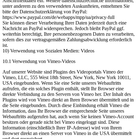
Anschriftendaten ein. Weitere datenschutzrechtliche Informationen,
unter anderem zu den verwendeten Auskunfteien, entnehmen Sie
bitte der Datenschutzerklärung von PayPal:
https://www.paypal.com/de/webapps/mpp/ua/privacy-full
Sie können dieser Verarbeitung Ihrer Daten jederzeit durch eine
Nachricht an PayPal widersprechen. Jedoch bleibt PayPal ggf.
weiterhin berechtigt, Ihre personenbezogenen Daten zu verarbeiten,
sofern dies zur vertragsgemäßen Zahlungsabwicklung erforderlich
ist.
10) Verwendung von Sozialen Medien: Videos
10.1 Verwendung von Vimeo-Videos
Auf unserer Website sind Plugins des Videoportals Vimeo der
Vimeo, LLC, 555 West 18th Street, New York, New York 10011,
USA eingebunden. Wenn Sie eine Seite unseres Webauftritts
aufrufen, die ein solches Plugin enthält, stellt Ihr Browser eine
direkte Verbindung zu den Servern von Vimeo her. Der Inhalt des
Plugins wird von Vimeo direkt an Ihren Browser übermittelt und in
die Seite eingebunden. Durch diese Einbindung erhält Vimeo die
Information, dass Ihr Browser die entsprechende Seite unseres
Webauftritts aufgerufen hat, auch wenn Sie keinen Vimeo-Account
besitzen oder gerade nicht bei Vimeo eingeloggt sind. Diese
Information (einschließlich Ihrer IP-Adresse) wird von Ihrem
Browser direkt an einen Server von Vimeo in die USA übermittelt
und dort gespeichert.